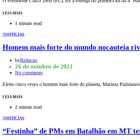
O Presidente Chico 2000 (PL), fez a entrega do primeiro kit da 4° ed
LEIA MAIS
1 minute read
N
NOTÍCIAS
Homem mais forte do mundo nocauteia riv
by
Redacao
26 de outubro de 2021
No comments
Eleito cinco vezes o homem mais forte do planeta, Mariusz Pudziano
LEIA MAIS
2 minute read
N
NOTÍCIAS
“Festinha” de PMs em Batalhão em MT tem