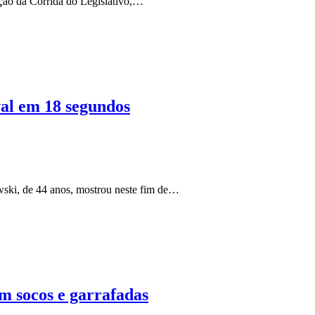
ição da Corrida do Legislativo,…
al em 18 segundos
wski, de 44 anos, mostrou neste fim de…
 socos e garrafadas