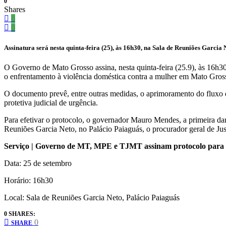
0
Shares
0
0
Assinatura será nesta quinta-feira (25), às 16h30, na Sala de Reuniões Garcia
O Governo de Mato Grosso assina, nesta quinta-feira (25.9), às 16h30
o enfrentamento à violência doméstica contra a mulher em Mato Grosso
O documento prevê, entre outras medidas, o aprimoramento do fluxo d
protetiva judicial de urgência.
Para efetivar o protocolo, o governador Mauro Mendes, a primeira dam
Reuniões Garcia Neto, no Palácio Paiaguás, o procurador geral de Ju
Serviço | Governo de MT, MPE e TJMT assinam protocolo para fo
Data: 25 de setembro
Horário: 16h30
Local: Sala de Reuniões Garcia Neto, Palácio Paiaguás
0 SHARES:
0
SHARE