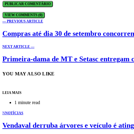
VIEW COMMENTS (0)
— PREVIOUS ARTICLE
Compras até dia 30 de setembro concorre
NEXT ARTICLE —
Primeira-dama de MT e Setasc entregam ces
YOU MAY ALSO LIKE
LEIA MAIS
1 minute read
N
NOTÍCIAS
Vendaval derruba árvores e veículo é ati