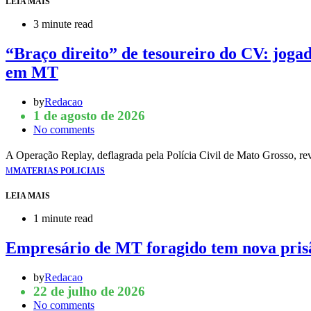
LEIA MAIS
3 minute read
“Braço direito” de tesoureiro do CV: jog
em MT
by
Redacao
1 de agosto de 2026
No comments
A Operação Replay, deflagrada pela Polícia Civil de Mato Grosso, rev
M
MATERIAS POLICIAIS
LEIA MAIS
1 minute read
Empresário de MT foragido tem nova prisã
by
Redacao
22 de julho de 2026
No comments