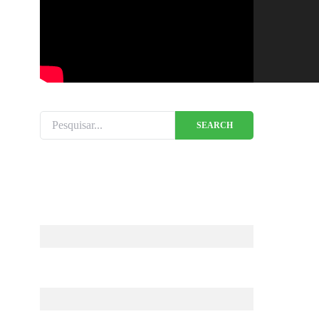
00:00
Search for:
SEARCH
00:00
01:01
Use as setas para cima ou para baixo para aument