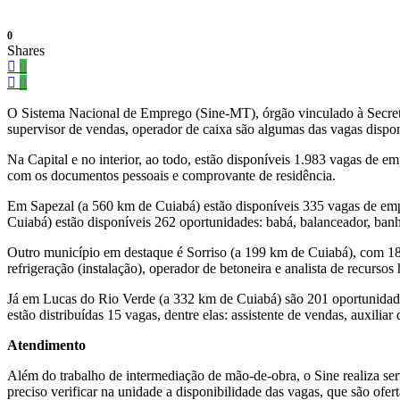
0
Shares
0
0
O Sistema Nacional de Emprego (Sine-MT), órgão vinculado à Secretar
supervisor de vendas, operador de caixa são algumas das vagas dispon
Na Capital e no interior, ao todo, estão disponíveis 1.983 vagas de 
com os documentos pessoais e comprovante de residência.
Em Sapezal (a 560 km de Cuiabá) estão disponíveis 335 vagas de empre
Cuiabá) estão disponíveis 262 oportunidades: babá, balanceador, banh
Outro município em destaque é Sorriso (a 199 km de Cuiabá), com 184 op
refrigeração (instalação), operador de betoneira e analista de recurso
Já em Lucas do Rio Verde (a 332 km de Cuiabá) são 201 oportunidade
estão distribuídas 15 vagas, dentre elas: assistente de vendas, auxilia
Atendimento
Além do trabalho de intermediação de mão-de-obra, o Sine realiza serv
preciso verificar na unidade a disponibilidade das vagas, que são ofer