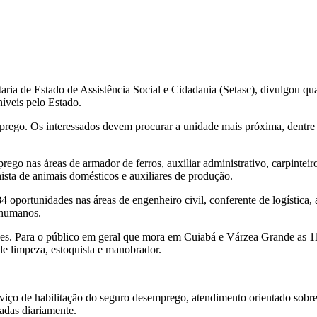
ia de Estado de Assistência Social e Cidadania (Setasc), divulgou qu
íveis pelo Estado.
emprego. Os interessados devem procurar a unidade mais próxima, dentr
go nas áreas de armador de ferros, auxiliar administrativo, carpinteir
ista de animais domésticos e auxiliares de produção.
ortunidades nas áreas de engenheiro civil, conferente de logística, aux
s humanos.
s. Para o público em geral que mora em Cuiabá e Várzea Grande as 111
r de limpeza, estoquista e manobrador.
iço de habilitação do seguro desemprego, atendimento orientado sobre a
tadas diariamente.