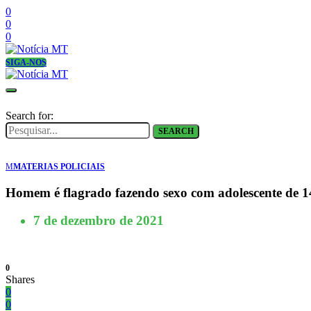
0
0
0
SIGA-NOS
Search for:
SEARCH
M
MATERIAS POLICIAIS
Homem é flagrado fazendo sexo com adolescente de 1
7 de dezembro de 2021
0
Shares
0
0