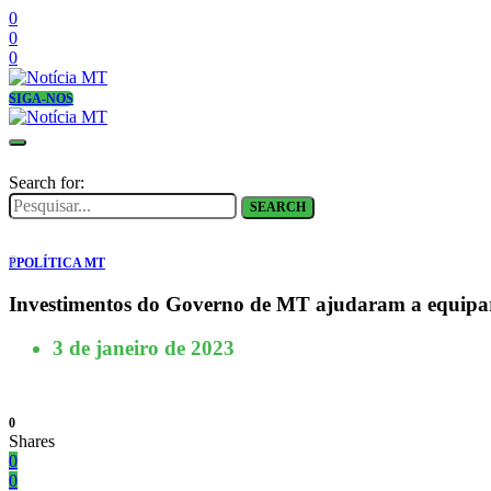
0
0
0
SIGA-NOS
Search for:
SEARCH
P
POLÍTICA MT
Investimentos do Governo de MT ajudaram a equipar 
3 de janeiro de 2023
0
Shares
0
0