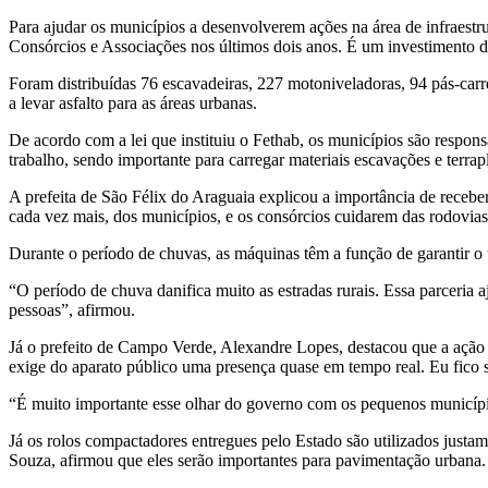
Para ajudar os municípios a desenvolverem ações na área de infraestru
Consórcios e Associações nos últimos dois anos. É um investimento d
Foram distribuídas 76 escavadeiras, 227 motoniveladoras, 94 pás-ca
a levar asfalto para as áreas urbanas.
De acordo com a lei que instituiu o Fethab, os municípios são respons
trabalho, sendo importante para carregar materiais escavações e terra
A prefeita de São Félix do Araguaia explicou a importância de recebe
cada vez mais, dos municípios, e os consórcios cuidarem das rodovias
Durante o período de chuvas, as máquinas têm a função de garantir o t
“O período de chuva danifica muito as estradas rurais. Essa parceria 
pessoas”, afirmou.
Já o prefeito de Campo Verde, Alexandre Lopes, destacou que a ação d
exige do aparato público uma presença quase em tempo real. Eu fico 
“É muito importante esse olhar do governo com os pequenos municípi
Já os rolos compactadores entregues pelo Estado são utilizados justam
Souza, afirmou que eles serão importantes para pavimentação urbana