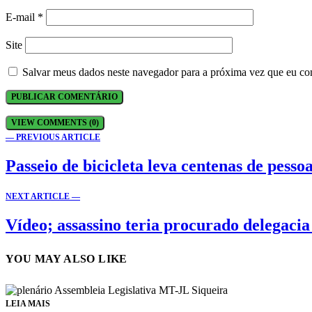
E-mail
*
Site
Salvar meus dados neste navegador para a próxima vez que eu co
VIEW COMMENTS (0)
— PREVIOUS ARTICLE
Passeio de bicicleta leva centenas de pessoa
NEXT ARTICLE —
Vídeo; assassino teria procurado delegaci
YOU MAY ALSO LIKE
LEIA MAIS