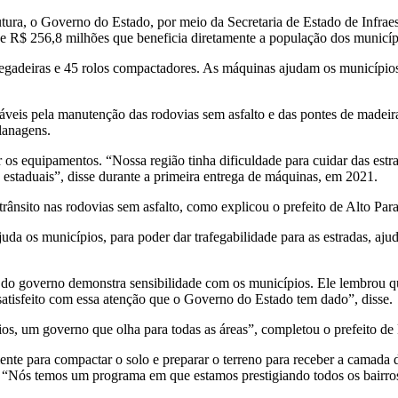
tura, o Governo do Estado, por meio da Secretaria de Estado de Infraes
e R$ 256,8 milhões que beneficia diretamente a população dos municíp
rregadeiras e 45 rolos compactadores. As máquinas ajudam os municípi
áveis pela manutenção das rodovias sem asfalto e das pontes de madeira.
planagens.
r os equipamentos. “Nossa região tinha dificuldade para cuidar das est
 estaduais”, disse durante a primeira entrega de máquinas, em 2021.
rânsito nas rodovias sem asfalto, como explicou o prefeito de Alto Para
ajuda os municípios, para poder dar trafegabilidade para as estradas, aj
o governo demonstra sensibilidade com os municípios. Ele lembrou que 
satisfeito com essa atenção que o Governo do Estado tem dado”, disse.
os, um governo que olha para todas as áreas”, completou o prefeito d
ente para compactar o solo e preparar o terreno para receber a camada 
. “Nós temos um programa em que estamos prestigiando todos os bairro