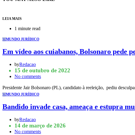
LEIA MAIS
1 minute read
M
MUNDO JURÍDICO
Em vídeo aos cuiabanos, Bolsonaro pede pe
by
Redacao
15 de outubro de 2022
No comments
Presidente Jair Bolsonaro (PL), candidato à reeleição, pediu descul
M
MUNDO JURÍDICO
Bandido invade casa, ameaça e estupra mul
by
Redacao
14 de março de 2026
No comments