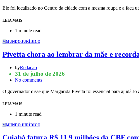
Ele foi localizado no Centro da cidade com a mesma roupa e a faca 
LEIA MAIS
1 minute read
M
MUNDO JURÍDICO
Pivetta chora ao lembrar da mãe e record
by
Redacao
31 de julho de 2026
No comments
O governador disse que Margarida Pivetta foi essencial para ajudá-l
LEIA MAIS
1 minute read
M
MUNDO JURÍDICO
Cuiabá fatura R$ 11,9 milhões da CBF com