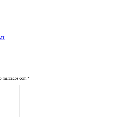
MT
ão marcados com
*