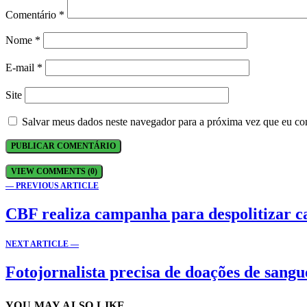
Comentário
*
Nome
*
E-mail
*
Site
Salvar meus dados neste navegador para a próxima vez que eu co
VIEW COMMENTS (0)
— PREVIOUS ARTICLE
CBF realiza campanha para despolitizar c
NEXT ARTICLE —
Fotojornalista precisa de doações de sang
YOU MAY ALSO LIKE