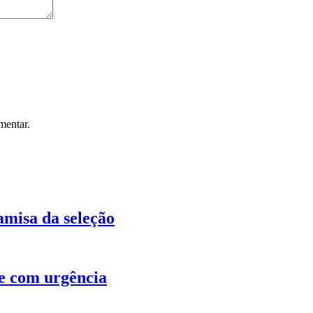
mentar.
amisa da seleção
ue com urgência