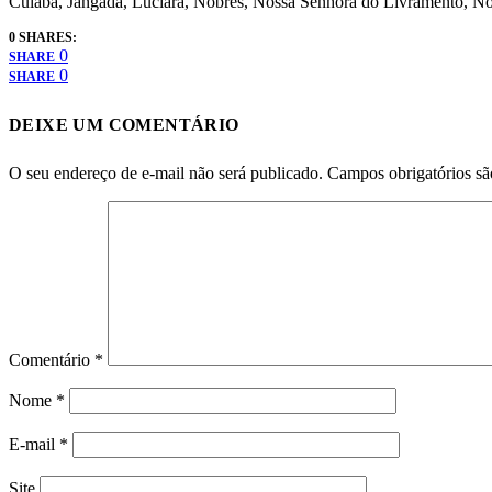
Cuiabá, Jangada, Luciara, Nobres, Nossa Senhora do Livramento, Nov
0 SHARES:
0
SHARE
0
SHARE
DEIXE UM COMENTÁRIO
O seu endereço de e-mail não será publicado.
Campos obrigatórios s
Comentário
*
Nome
*
E-mail
*
Site