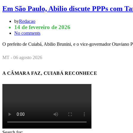
Em São Paulo, Abilio discute PPPs com Tar
by
Redacao
14 de fevereiro de 2026
No comments
O prefeito de Cuiabá, Abilio Brunini, e o vice-governador Otaviano P
MT - 06 agosto 2026
A CÂMARA FAZ, CUIABÁ RECONHECE
Search for: