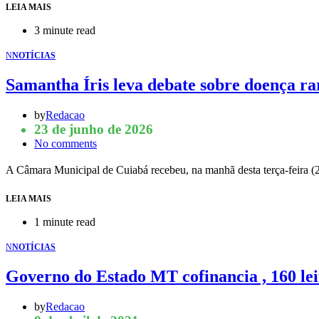
LEIA MAIS
3 minute read
N
NOTÍCIAS
Samantha Íris leva debate sobre doença 
by
Redacao
23 de junho de 2026
No comments
A Câmara Municipal de Cuiabá recebeu, na manhã desta terça-feira (2
LEIA MAIS
1 minute read
N
NOTÍCIAS
Governo do Estado MT cofinancia , 160 le
by
Redacao