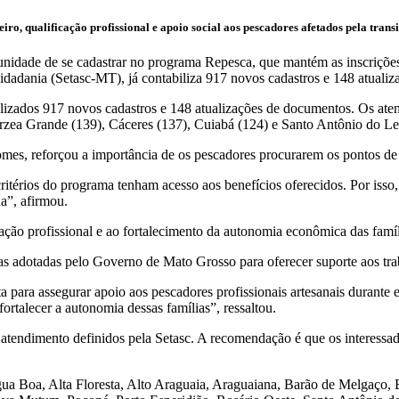
iro, qualificação profissional e apoio social aos pescadores afetados pela tran
unidade de se cadastrar no programa Repesca, que mantém as inscrições
Cidadania (Setasc-MT), já contabiliza 917 novos cadastros e 148 atual
alizados 917 novos cadastros e 148 atualizações de documentos. Os a
rzea Grande (139), Cáceres (137), Cuiabá (124) e Santo Antônio do Le
omes, reforçou a importância de os pescadores procurarem os pontos de
ritérios do programa tenham acesso aos benefícios oferecidos. Por isso
a”, afirmou.
ação profissional e ao fortalecimento da autonomia econômica das famíl
 adotadas pelo Governo de Mato Grosso para oferecer suporte aos tra
ara assegurar apoio aos pescadores profissionais artesanais durante es
fortalecer a autonomia dessas famílias”, ressaltou.
 atendimento definidos pela Setasc. A recomendação é que os interessado
Água Boa, Alta Floresta, Alto Araguaia, Araguaiana, Barão de Melgaço,