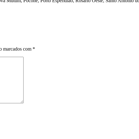
a Mutum, Poconé, Porto Esperidião, Rosário Oeste, Santo Antônio do 
ão marcados com
*