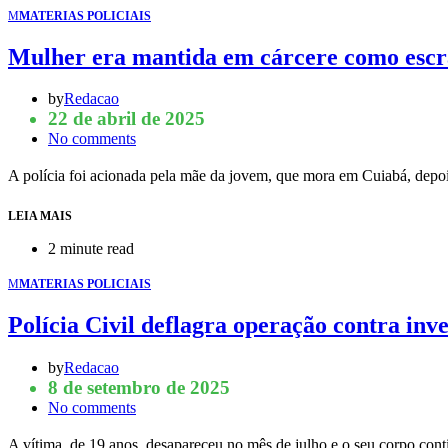
M
MATERIAS POLICIAIS
Mulher era mantida em cárcere como escr
by
Redacao
22 de abril de 2025
No comments
A polícia foi acionada pela mãe da jovem, que mora em Cuiabá, depo
LEIA MAIS
2 minute read
M
MATERIAS POLICIAIS
Polícia Civil deflagra operação contra in
by
Redacao
8 de setembro de 2025
No comments
A vítima, de 19 anos, desapareceu no mês de julho e o seu corpo con