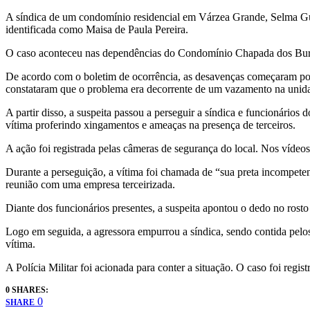
A síndica de um condomínio residencial em Várzea Grande, Selma Guimar
identificada como Maisa de Paula Pereira.
O caso aconteceu nas dependências do Condomínio Chapada dos Buriti
De acordo com o boletim de ocorrência, as desavenças começaram po
constataram que o problema era decorrente de um vazamento na unidad
A partir disso, a suspeita passou a perseguir a síndica e funcionário
vítima proferindo xingamentos e ameaças na presença de terceiros.
A ação foi registrada pelas câmeras de segurança do local. Nos vídeo
Durante a perseguição, a vítima foi chamada de “sua preta incompeten
reunião com uma empresa terceirizada.
Diante dos funcionários presentes, a suspeita apontou o dedo no rost
Logo em seguida, a agressora empurrou a síndica, sendo contida pelos
vítima.
A Polícia Militar foi acionada para conter a situação. O caso foi regis
0 SHARES:
0
SHARE