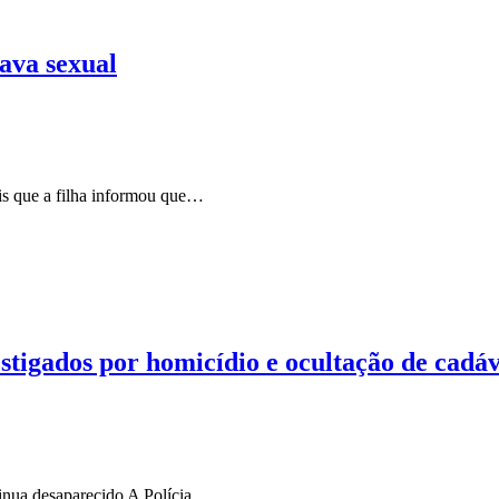
ava sexual
is que a filha informou que…
vestigados por homicídio e ocultação de cad
tinua desaparecido A Polícia…