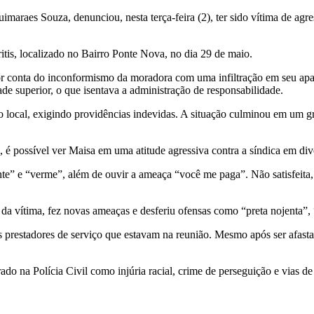
aes Souza, denunciou, nesta terça-feira (2), ter sido vítima de agressõ
s, localizado no Bairro Ponte Nova, no dia 29 de maio.
r conta do inconformismo da moradora com uma infiltração em seu apar
e superior, o que isentava a administração de responsabilidade.
s do local, exigindo providências indevidas. A situação culminou em um 
s, é possível ver Maisa em uma atitude agressiva contra a síndica em d
te” e “verme”, além de ouvir a ameaça “você me paga”. Não satisfeita, 
o da vítima, fez novas ameaças e desferiu ofensas como “preta nojenta”
 prestadores de serviço que estavam na reunião. Mesmo após ser afasta
trado na Polícia Civil como injúria racial, crime de perseguição e vias 