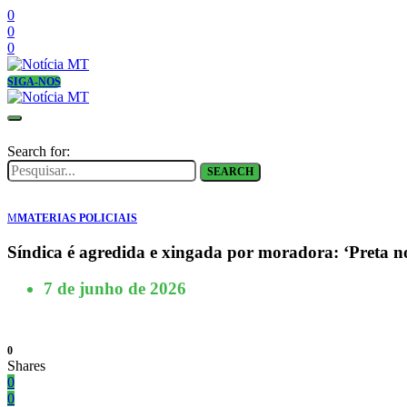
0
0
0
SIGA-NOS
Search for:
SEARCH
M
MATERIAS POLICIAIS
Síndica é agredida e xingada por moradora: ‘Preta n
7 de junho de 2026
0
Shares
0
0