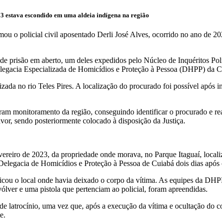
3 estava escondido em uma aldeia indígena na região
 policial civil aposentado Derli José Alves, ocorrido no ano de 2023, 
e prisão em aberto, um deles expedidos pelo Núcleo de Inquéritos Polic
elegacia Especializada de Homicídios e Proteção à Pessoa (DHPP) da Ca
izada no rio Teles Pires. A localização do procurado foi possível apó
ram monitoramento da região, conseguindo identificar o procurado e rea
or, sendo posteriormente colocado à disposição da Justiça.
evereiro de 2023, da propriedade onde morava, no Parque Itaguaí, local
a Delegacia de Homicídios e Proteção à Pessoa de Cuiabá dois dias após 
cou o local onde havia deixado o corpo da vítima. As equipes da DHPP 
lver e uma pistola que pertenciam ao policial, foram apreendidas.
 latrocínio, uma vez que, após a execução da vítima e ocultação do co
e.