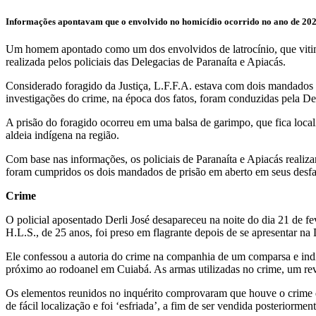
Informações apontavam que o envolvido no homicídio ocorrido no ano de 202
Um homem apontado como um dos envolvidos de latrocínio, que vitimou o
realizada pelos policiais das Delegacias de Paranaíta e Apiacás.
Considerado foragido da Justiça, L.F.F.A. estava com dois mandados d
investigações do crime, na época dos fatos, foram conduzidas pela D
A prisão do foragido ocorreu em uma balsa de garimpo, que fica local
aldeia indígena na região.
Com base nas informações, os policiais de Paranaíta e Apiacás realiza
foram cumpridos os dois mandados de prisão em aberto em seus desfav
Crime
O policial aposentado Derli José desapareceu na noite do dia 21 de f
H.L.S., de 25 anos, foi preso em flagrante depois de se apresentar n
Ele confessou a autoria do crime na companhia de um comparsa e indi
próximo ao rodoanel em Cuiabá. As armas utilizadas no crime, um revó
Os elementos reunidos no inquérito comprovaram que houve o crime de
de fácil localização e foi ‘esfriada’, a fim de ser vendida posteriorment