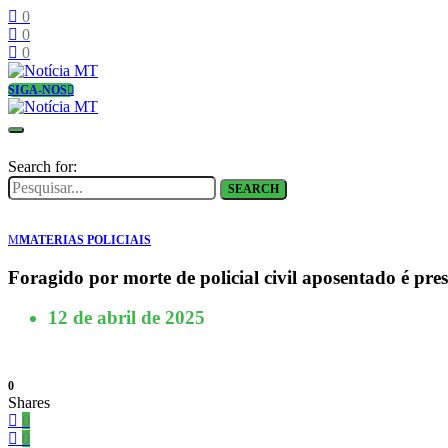
0
0
0
SIGA-NOS
Search for:
SEARCH
M
MATERIAS POLICIAIS
Foragido por morte de policial civil aposentado é pres
12 de abril de 2025
0
Shares
0
0