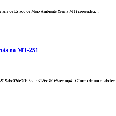
retaria de Estado de Meio Ambiente (Sema-MT) apreendeu…
rmãs na MT-251
tros/919abc03de9f1958de07f26c3b165aec.mp4 Câmera de um estabelecim