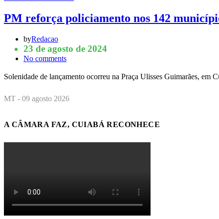
PM reforça policiamento nos 142 municíp
by
Redacao
23 de agosto de 2024
No comments
Solenidade de lançamento ocorreu na Praça Ulisses Guimarães, em C
MT - 09 agosto 2026
A CÂMARA FAZ, CUIABÁ RECONHECE