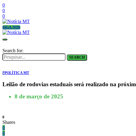
0
0
0
SIGA-NOS
Search for:
SEARCH
P
POLÍTICA MT
Leilão de rodovias estaduais será realizado na próxim
8 de março de 2025
0
Shares
0
0