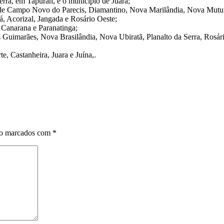
erra, em Tapurah, e o município de Juara;
de Campo Novo do Parecis, Diamantino, Nova Marilândia, Nova Mutum,
, Acorizal, Jangada e Rosário Oeste;
Canarana e Paranatinga;
imarães, Nova Brasilândia, Nova Ubiratã, Planalto da Serra, Rosário
, Castanheira, Juara e Juína,.
ão marcados com
*