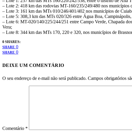
– Lote 1: 237 km das MTs 160/220/242/338, entre o distrito de Ana T
– Lote 2: 418 km das rodovias MT-160/235/249/480 nos municípios 
– Lote 3: 161 km das MTs 010/246/401/402 nos municípios de Cuiabá
– Lote 5: 308,3 km das MTs 020/326 entre Água Boa, Campinápolis, 
– Lote 6: MT-020/140/225/244/251 entre Campo Verde, Chapada dos Gu
Vera;
– Lote 8: 344 km das MTs 170, 220 e 320, nos municípios de Brasnorte
0 SHARES:
0
SHARE
0
SHARE
DEIXE UM COMENTÁRIO
O seu endereço de e-mail não será publicado.
Campos obrigatórios s
Comentário
*