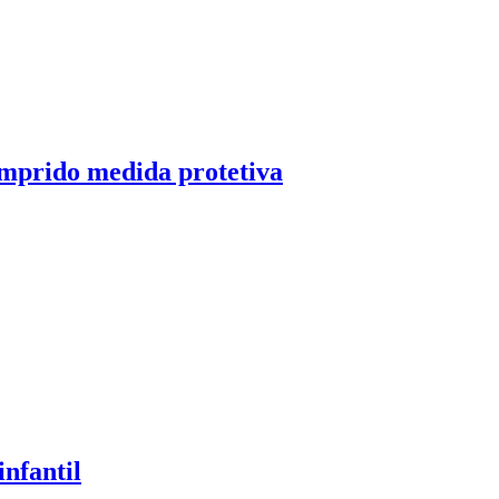
umprido medida protetiva
nfantil