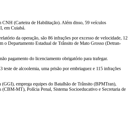
m CNH (Carteira de Habilitação). Além disso, 59 veículos
 I, em Cuiabá.
atório da operação, são 86 infrações por excesso de velocidade, 12
 com o Departamento Estadual de Trânsito de Mato Grosso (Detran-
 não pagamento do licenciamento obrigatório para trafegar.
43 teste de alcoolemia, uma prisão por embriaguez e 115 infrações
da (GGI), emprega equipes do Batalhão de Trânsito (BPMTran),
ros (CBM-MT), Polícia Penal, Sistema Socioeducativo e Secretaria de