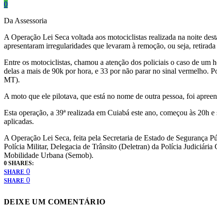
0
Da Assessoria
A Operação Lei Seca voltada aos motociclistas realizada na noite des
apresentaram irregularidades que levaram à remoção, ou seja, retirada
Entre os motociclistas, chamou a atenção dos policiais o caso de u
delas a mais de 90k por hora, e 33 por não parar no sinal vermelho.
MT).
A moto que ele pilotava, que está no nome de outra pessoa, foi apreen
Esta operação, a 39ª realizada em Cuiabá este ano, começou às 20h e 
aplicadas.
A Operação Lei Seca, feita pela Secretaria de Estado de Segurança 
Polícia Militar, Delegacia de Trânsito (Deletran) da Polícia Judiciá
Mobilidade Urbana (Semob).
0 SHARES:
0
SHARE
0
SHARE
DEIXE UM COMENTÁRIO