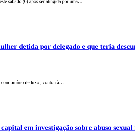
este sábado (6) após ser atingida por uma…
ulher detida por delegado e que teria desc
m condomínio de luxo , contou à…
apital em investigação sobre abuso sexual i