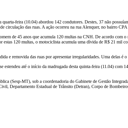
ta quarta-feira (10.04) abordou 142 condutores. Destes, 37 não possuía
 de circulação das ruas. A ação ocorreu na rua Alenquer, no bairro CPA
m homem de 45 anos que acumula 120 multas na CNH. De acordo com o rel
 Por estas 120 multas, o motociclista acumula uma dívida de R$ 21 mil
dida e removida das ruas por apresentar irregularidades. Uma delas é o
se estendeu até o início da madrugada desta quinta-feira (11.04) com 1
Pública (Sesp-MT), sob a coordenadoria do Gabinete de Gestão Integra
ria Civil, Departamento Estadual de Trânsito (Detran), Corpo de Bombei