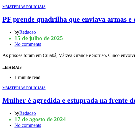
M
MATERIAS POLICIAIS
PF prende quadrilha que enviava armas e 
by
Redacao
15 de julho de 2025
No comments
As prisões foram em Cuiabá, Várzea Grande e Sorriso. Cinco envolv
LEIA MAIS
1 minute read
M
MATERIAS POLICIAIS
Mulher é agredida e estuprada na frente do
by
Redacao
17 de agosto de 2024
No comments