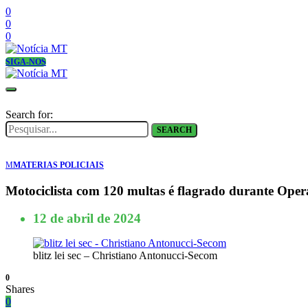
0
0
0
SIGA-NOS
Search for:
SEARCH
M
MATERIAS POLICIAIS
Motociclista com 120 multas é flagrado durante Ope
12 de abril de 2024
blitz lei sec – Christiano Antonucci-Secom
0
Shares
0