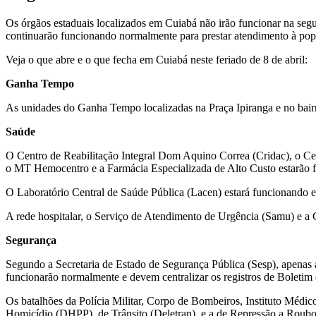
Os órgãos estaduais localizados em Cuiabá não irão funcionar na segu
continuarão funcionando normalmente para prestar atendimento à pop
Veja o que abre e o que fecha em Cuiabá neste feriado de 8 de abril:
Ganha Tempo
As unidades do Ganha Tempo localizadas na Praça Ipiranga e no bairr
Saúde
O Centro de Reabilitação Integral Dom Aquino Correa (Cridac), o Ce
o MT Hemocentro e a Farmácia Especializada de Alto Custo estarão f
O Laboratório Central de Saúde Pública (Lacen) estará funcionando 
A rede hospitalar, o Serviço de Atendimento de Urgência (Samu) e a 
Segurança
Segundo a Secretaria de Estado de Segurança Pública (Sesp), apenas as
funcionarão normalmente e devem centralizar os registros de Boletim
Os batalhões da Polícia Militar, Corpo de Bombeiros, Instituto Médi
Homicídio (DHPP), de Trânsito (Deletran), e a de Repressão a Roubos