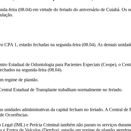
nda-feira (08.04) em virtude do feriado do aniversário de Cuiabá. Os s
ulação.
o CPA 1, estarão fechadas na segunda-feira (08.04). As demais unidad
ntro Estadual de Odontologia para Pacientes Especiais (Ceope), o Ce
echados na segunda-feira (08.04).
em regime de plantão.
Central Estadual de Transplante trabalham normalmente no feriado.
 unidades administrativas da capital fecham no feriado. A Central de F
 de Ocorrências.
co Legal (IML) e Perícia Criminal também não param os serviços durant
 e Furtos de Veículos (Derrfva), estarão em regime de plantão atende