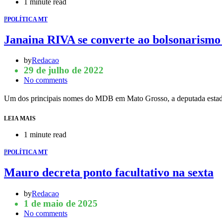
1 minute read
P
POLÍTICA MT
Janaina RIVA se converte ao bolsonarism
by
Redacao
29 de julho de 2022
No comments
Um dos principais nomes do MDB em Mato Grosso, a deputada estad
LEIA MAIS
1 minute read
P
POLÍTICA MT
Mauro decreta ponto facultativo na sexta
by
Redacao
1 de maio de 2025
No comments