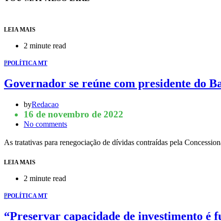
LEIA MAIS
2 minute read
P
POLÍTICA MT
Governador se reúne com presidente do Ba
by
Redacao
16 de novembro de 2022
No comments
As tratativas para renegociação de dívidas contraídas pela Concess
LEIA MAIS
2 minute read
P
POLÍTICA MT
“Preservar capacidade de investimento é 