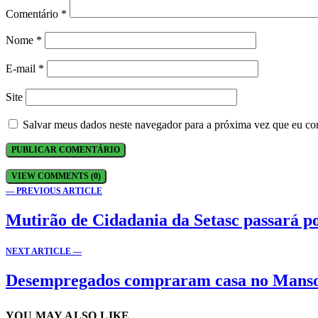
Comentário
*
Nome
*
E-mail
*
Site
Salvar meus dados neste navegador para a próxima vez que eu co
VIEW COMMENTS (0)
— PREVIOUS ARTICLE
Mutirão de Cidadania da Setasc passará po
NEXT ARTICLE —
Desempregados compraram casa no Manso,
YOU MAY ALSO LIKE