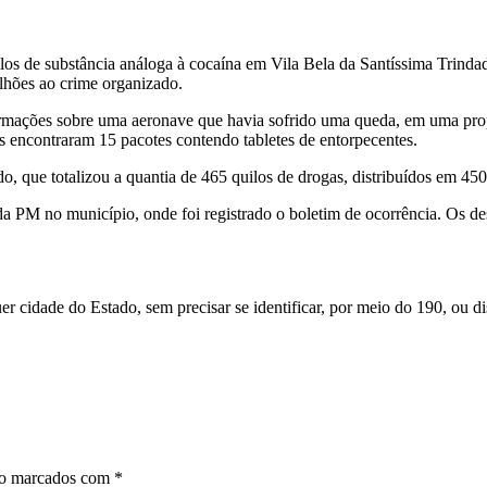
quilos de substância análoga à cocaína em Vila Bela da Santíssima Trind
lhões ao crime organizado.
rmações sobre uma aeronave que havia sofrido uma queda, em uma propr
es encontraram 15 pacotes contendo tabletes de entorpecentes.
o, que totalizou a quantia de 465 quilos de drogas, distribuídos em 450 
da PM no município, onde foi registrado o boletim de ocorrência. Os de
uer cidade do Estado, sem precisar se identificar, por meio do 190, ou
ão marcados com
*