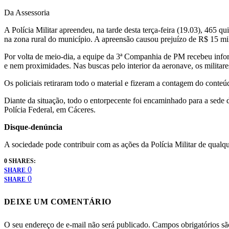
Da Assessoria
A Polícia Militar apreendeu, na tarde desta terça-feira (19.03), 465 
na zona rural do município. A apreensão causou prejuízo de R$ 15 mi
Por volta de meio-dia, a equipe da 3ª Companhia de PM recebeu info
e nem proximidades. Nas buscas pelo interior da aeronave, os militar
Os policiais retiraram todo o material e fizeram a contagem do conteúd
Diante da situação, todo o entorpecente foi encaminhado para a sede 
Polícia Federal, em Cáceres.
Disque-denúncia
A sociedade pode contribuir com as ações da Polícia Militar de qualq
0 SHARES:
0
SHARE
0
SHARE
DEIXE UM COMENTÁRIO
O seu endereço de e-mail não será publicado.
Campos obrigatórios s