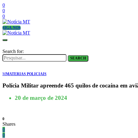
0
0
0
SIGA-NOS
Search for:
SEARCH
M
MATERIAS POLICIAIS
Polícia Militar apreende 465 quilos de cocaína em a
20 de março de 2024
0
Shares
0
0