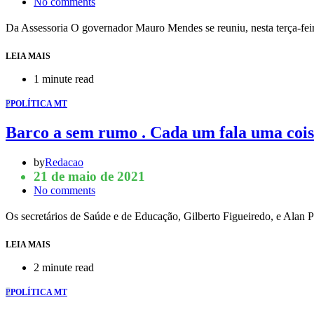
No comments
Da Assessoria O governador Mauro Mendes se reuniu, nesta terça-feir
LEIA MAIS
1 minute read
P
POLÍTICA MT
Barco a sem rumo . Cada um fala uma coi
by
Redacao
21 de maio de 2021
No comments
Os secretários de Saúde e de Educação, Gilberto Figueiredo, e Ala
LEIA MAIS
2 minute read
P
POLÍTICA MT