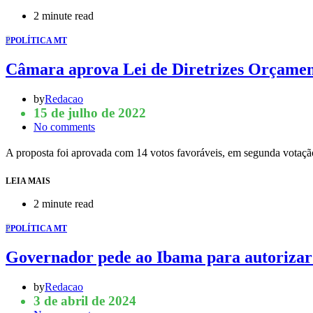
2 minute read
P
POLÍTICA MT
Câmara aprova Lei de Diretrizes Orçamen
by
Redacao
15 de julho de 2022
No comments
A proposta foi aprovada com 14 votos favoráveis, em segunda votação.
LEIA MAIS
2 minute read
P
POLÍTICA MT
Governador pede ao Ibama para autorizar 
by
Redacao
3 de abril de 2024