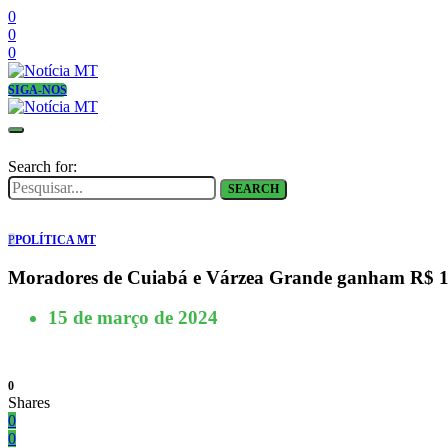
0
0
0
SIGA-NOS
Search for:
SEARCH
P
POLÍTICA MT
Moradores de Cuiabá e Várzea Grande ganham R$ 
15 de março de 2024
0
Shares
0
0