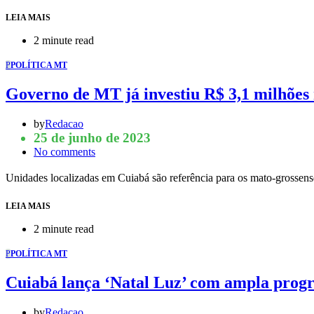
LEIA MAIS
2 minute read
P
POLÍTICA MT
Governo de MT já investiu R$ 3,1 milhõe
by
Redacao
25 de junho de 2023
No comments
Unidades localizadas em Cuiabá são referência para os mato-grosse
LEIA MAIS
2 minute read
P
POLÍTICA MT
Cuiabá lança ‘Natal Luz’ com ampla prog
by
Redacao