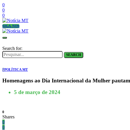
0
0
0
SIGA-NOS
Search for:
SEARCH
P
POLÍTICA MT
Homenagens ao Dia Internacional da Mulher pauta
5 de março de 2024
0
Shares
0
0