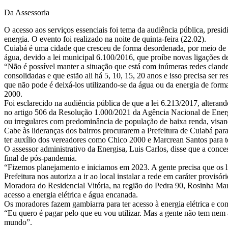
Da Assessoria
O acesso aos serviços essenciais foi tema da audiência pública, pre
energia. O evento foi realizado na noite de quinta-feira (22.02).
Cuiabá é uma cidade que cresceu de forma desordenada, por meio de i
água, devido a lei municipal 6.100/2016, que proíbe novas ligações de
“Não é possível manter a situação que está com inúmeras redes clande
consolidadas e que estão ali há 5, 10, 15, 20 anos e isso precisa ser 
que não pode é deixá-los utilizando-se da água ou da energia de form
2000.
Foi esclarecido na audiência pública de que a lei 6.213/2017, alterand
no artigo 506 da Resolução 1.000/2021 da Agência Nacional de Energia
ou irregulares com predominância de população de baixa renda, visan
Cabe às lideranças dos bairros procurarem a Prefeitura de Cuiabá par
ter auxílio dos vereadores como Chico 2000 e Marcrean Santos para te
O assessor administrativo da Energisa, Luis Carlos, disse que a conc
final de pós-pandemia.
“Fizemos planejamento e iniciamos em 2023. A gente precisa que os lí
Prefeitura nos autoriza a ir ao local instalar a rede em caráter provis
Moradora do Residencial Vitória, na região do Pedra 90, Rosinha Mar
acesso a energia elétrica e água encanada.
Os moradores fazem gambiarra para ter acesso à energia elétrica e c
“Eu quero é pagar pelo que eu vou utilizar. Mas a gente não tem nem 
mundo”.