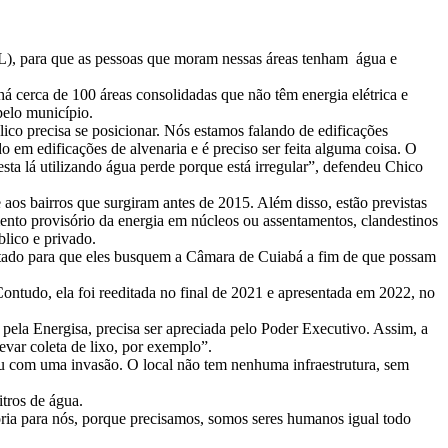
PL), para que as pessoas que moram nessas áreas tenham água e
 cerca de 100 áreas consolidadas que não têm energia elétrica e
pelo município.
ico precisa se posicionar. Nós estamos falando de edificações
o em edificações de alvenaria e é preciso ser feita alguma coisa. O
sta lá utilizando água perde porque está irregular”, defendeu Chico
e aos bairros que surgiram antes de 2015. Além disso, estão previstas
ento provisório da energia em núcleos ou assentamentos, clandestinos
lico e privado.
cultado para que eles busquem a Câmara de Cuiabá a fim de que possam
ontudo, ela foi reeditada no final de 2021 e apresentada em 2022, no
pela Energisa, precisa ser apreciada pelo Poder Executivo. Assim, a
levar coleta de lixo, por exemplo”.
eu com uma invasão. O local não tem nenhuma infraestrutura, sem
tros de água.
oria para nós, porque precisamos, somos seres humanos igual todo