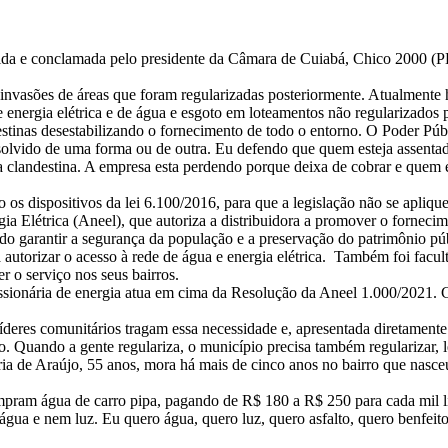
sidida e conclamada pelo presidente da Câmara de Cuiabá, Chico 2000 (
nvasões de áreas que foram regularizadas posteriormente. Atualmente há
 energia elétrica e de água e esgoto em loteamentos não regularizados 
stinas desestabilizando o fornecimento de todo o entorno. O Poder Públ
resolvido de uma forma ou de outra. Eu defendo que quem esteja assentad
a clandestina. A empresa esta perdendo porque deixa de cobrar e quem e
o os dispositivos da lei 6.100/2016, para que a legislação não se apliqu
 Elétrica (Aneel), que autoriza a distribuidora a promover o fornecim
do garantir a segurança da população e a preservação do patrimônio púb
a autorizar o acesso à rede de água e energia elétrica. Também foi fa
r o serviço nos seus bairros.
essionária de energia atua em cima da Resolução da Aneel 1.000/2021. C
deres comunitários tragam essa necessidade e, apresentada diretamente 
ório. Quando a gente regulariza, o município precisa também regularizar, 
ia de Araújo, 55 anos, mora há mais de cinco anos no bairro que nasc
ompram água de carro pipa, pagando de R$ 180 a R$ 250 para cada mil li
água e nem luz. Eu quero água, quero luz, quero asfalto, quero benfeit