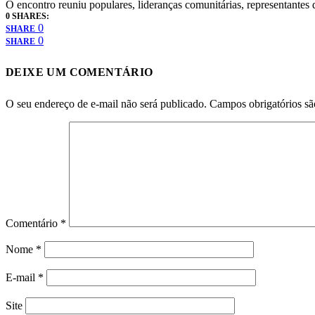
O encontro reuniu populares, lideranças comunitárias, representantes 
0 SHARES:
0
SHARE
0
SHARE
DEIXE UM COMENTÁRIO
O seu endereço de e-mail não será publicado.
Campos obrigatórios s
Comentário
*
Nome
*
E-mail
*
Site