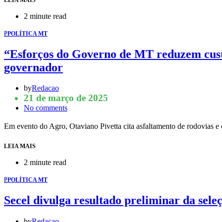
2 minute read
P
POLÍTICA MT
“Esforços do Governo de MT reduzem custos
governador
by
Redacao
21 de março de 2025
No comments
Em evento do Agro, Otaviano Pivetta cita asfaltamento de rodovias e
LEIA MAIS
2 minute read
P
POLÍTICA MT
Secel divulga resultado preliminar da seleç
by
Redacao