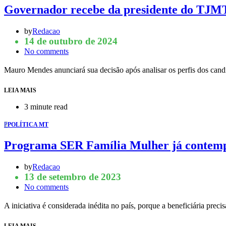
Governador recebe da presidente do TJMT 
by
Redacao
14 de outubro de 2024
No comments
Mauro Mendes anunciará sua decisão após analisar os perfis dos ca
LEIA MAIS
3 minute read
P
POLÍTICA MT
Programa SER Família Mulher já contempl
by
Redacao
13 de setembro de 2023
No comments
A iniciativa é considerada inédita no país, porque a beneficiária preci
LEIA MAIS