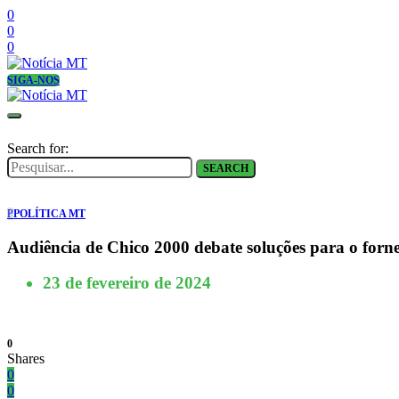
0
0
0
SIGA-NOS
Search for:
SEARCH
P
POLÍTICA MT
Audiência de Chico 2000 debate soluções para o forn
23 de fevereiro de 2024
0
Shares
0
0