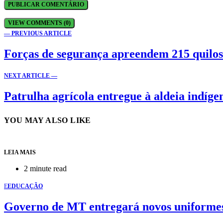
VIEW COMMENTS (0)
— PREVIOUS ARTICLE
Forças de segurança apreendem 215 quilos 
NEXT ARTICLE —
Patrulha agrícola entregue à aldeia indí
YOU MAY ALSO LIKE
LEIA MAIS
2 minute read
E
EDUCAÇÃO
Governo de MT entregará novos uniformes e