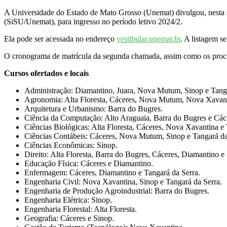
A Universidade do Estado de Mato Grosso (Unemat) divulgou, nesta sex
(SiSU/Unemat), para ingresso no período letivo 2024/2.
Ela pode ser acessada no endereço
vestibular.unemat.br
. A listagem s
O cronograma de matrícula da segunda chamada, assim como os proced
Cursos ofertados e locais
Administração: Diamantino, Juara, Nova Mutum, Sinop e Tanga
Agronomia: Alta Floresta, Cáceres, Nova Mutum, Nova Xavanti
Arquitetura e Urbanismo: Barra do Bugres.
Ciência da Computação: Alto Araguaia, Barra do Bugres e Các
Ciências Biológicas: Alta Floresta, Cáceres, Nova Xavantina e 
Ciências Contábeis: Cáceres, Nova Mutum, Sinop e Tangará da
Ciências Econômicas: Sinop.
Direito: Alta Floresta, Barra do Bugres, Cáceres, Diamantino e
Educação Física: Cáceres e Diamantino.
Enfermagem: Cáceres, Diamantino e Tangará da Serra.
Engenharia Civil: Nova Xavantina, Sinop e Tangará da Serra.
Engenharia de Produção Agroindustrial: Barra do Bugres.
Engenharia Elétrica: Sinop.
Engenharia Florestal: Alta Floresta.
Geografia: Cáceres e Sinop.