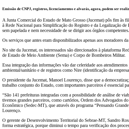
Emissão de CNPJ, registros, licenciamentos e alvarás, agora, podem ser reali
A Junta Comercial do Estado de Mato Grosso (Jucemat) pôs fim às fil
à Rede Nacional para Simplificação do Registro e da Legalização de 
sem papelada e nem necessidade de se dirigir aos órgãos competentes
Os serviços que antes eram disponibilizados apenas aos moradores da 
No site da Jucemat, os interessados são direcionados à plataforma Red
de Estado de Meio Ambiente (Sema) e Corpo de Bombeiros Militar.
Essa integração das informações vão dar celeridade aos atendimentos 
ambiental/sanitário e de registros como Nire (identificação da empresa
O presidente da Jucemat, Manoel Lourenço, disse que a democratizaçã
trabalho conjunto do Estado, com importantes parceiros é essencial p
“São 141 prefeituras integradas com a possibilidade de análise de via
tivemos grandes parceiros, como cartórios, Ordem dos Advogados do 
Econômico (Sedec-MT), que através do programa “Pensando Grande Pa
Lourenço.
O gerente de Desenvolvimento Territorial do Sebrae-MT, Sandro Rossi 
forma estratégica, porque diminui o tempo para verificação dos process