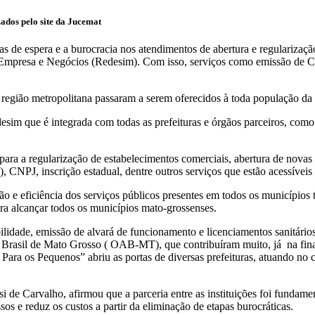
zados pelo site da Jucemat
as de espera e a burocracia nos atendimentos de abertura e regularizaç
Empresa e Negócios (Redesim). Com isso, serviços como emissão de CNPJ,
.
região metropolitana passaram a serem oferecidos à toda população da C
esim que é integrada com todas as prefeituras e órgãos parceiros, como
para a regularização de estabelecimentos comerciais, abertura de nova
), CNPJ, inscrição estadual, dentre outros serviços que estão acessíveis
o e eficiência dos serviços públicos presentes em todos os município
ara alcançar todos os municípios mato-grossenses.
bilidade, emissão de alvará de funcionamento e licenciamentos sanitário
Brasil de Mato Grosso ( OAB-MT), que contribuíram muito, já na final
ra os Pequenos” abriu as portas de diversas prefeituras, atuando no
de Carvalho, afirmou que a parceria entre as instituições foi fundame
os e reduz os custos a partir da eliminação de etapas burocráticas.