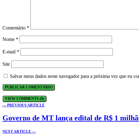
Comentário
*
Nome
*
E-mail
*
Site
Salvar meus dados neste navegador para a próxima vez que eu co
VIEW COMMENTS (0)
— PREVIOUS ARTICLE
Governo de MT lança edital de R$ 1 milhão
NEXT ARTICLE —