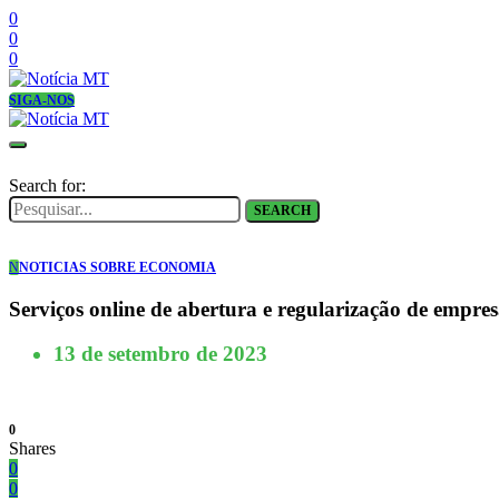
0
0
0
SIGA-NOS
Search for:
SEARCH
N
NOTICIAS SOBRE ECONOMIA
Serviços online de abertura e regularização de empre
13 de setembro de 2023
0
Shares
0
0