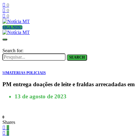
0
0
0
SIGA-NOS
Search for:
SEARCH
M
MATERIAS POLICIAIS
PM entrega doações de leite e fraldas arrecadadas em
13 de agosto de 2023
0
Shares
0
0