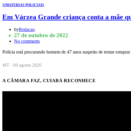
M
MATERIAS POLICIAIS
Em Várzea Grande criança conta a mãe que
by
Redacao
27 de outubro de 2022
No comments
Polícia está procurando homem de 47 anos suspeito de tentar estupra
MT - 09 agosto 2026
A CÂMARA FAZ, CUIABÁ RECONHECE
Tocador
de
vídeo