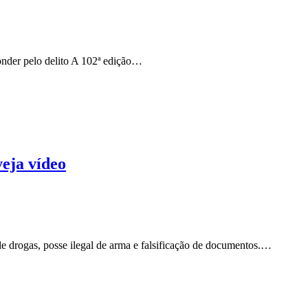
onder pelo delito A 102ª edição…
eja vídeo
 de drogas, posse ilegal de arma e falsificação de documentos.…