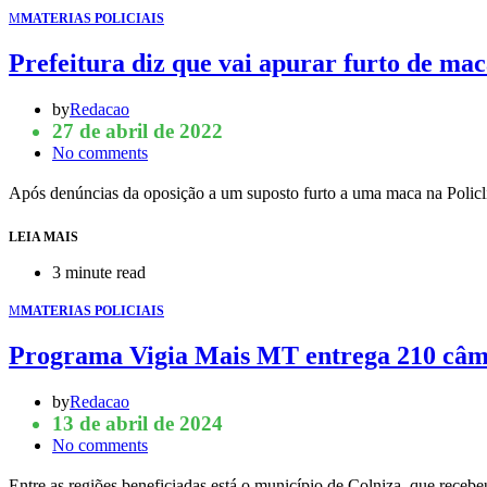
M
MATERIAS POLICIAIS
Prefeitura diz que vai apurar furto de mac
by
Redacao
27 de abril de 2022
No comments
Após denúncias da oposição a um suposto furto a uma maca na Polic
LEIA MAIS
3 minute read
M
MATERIAS POLICIAIS
Programa Vigia Mais MT entrega 210 câmer
by
Redacao
13 de abril de 2024
No comments
Entre as regiões beneficiadas está o município de Colniza, que rec