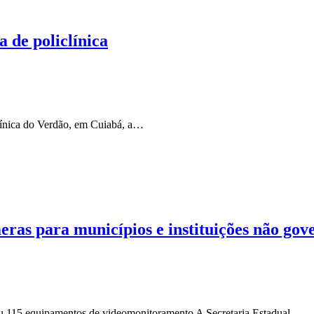
a de policlínica
línica do Verdão, em Cuiabá, a…
as para municípios e instituições não gov
ebeu 115 equipamentos de videomonitoramento A Secretaria Estadual…