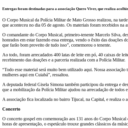
Entregas foram destinadas para a associação Quero Viver, que realiza acolhi
O Corpo Musical da Polícia Militar de Mato Grosso realizou, na tarde
que aconteceu no dia 05 de agosto. Os materiais foram recebidos na 
O comandante do Corpo Musical, primeiro-tenente Marcelo Silva, desta
honrados em estar fazendo essa entrega, vendo o êxito das doações do
que farão bom proveito de tudo isso”, comemorou o tenente.
Ao todo, foram arrecadados 400 latas de leite em pó, 40 caixas de lei
recebimento das doações e a parceria realizada com a Polícia Militar.
“Todo esse material será muito bem utilizado aqui. Nossa associação t
mulheres aqui em Cuiabá”, ressaltou.
A deputada federal Gisela Simona também participou da entrega e dest
que a mobilização da Polícia Militar ajudou na arrecadação de todos e
A associação fica localizada no bairro Tijucal, na Capital, e realiza
Concerto
O concerto gospel em comemoração aos 131 anos do Corpo Musical da P
horas de apresentação, o espetáculo trouxe grandes clássicos da música 