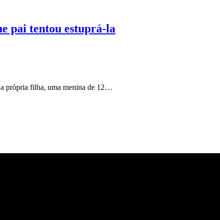
 pai tentou estuprá-la
r a própria filha, uma menina de 12…