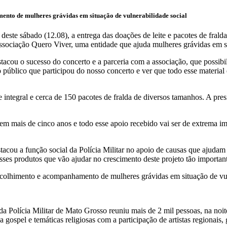
mento de mulheres grávidas em situação de vulnerabilidade social
 deste sábado (12.08), a entrega das doações de leite e pacotes de fr
associação Quero Viver, uma entidade que ajuda mulheres grávidas em s
cou o sucesso do concerto e a parceria com a associação, que possibil
 público que participou do nosso concerto e ver que todo esse material
te integral e cerca de 150 pacotes de fralda de diversos tamanhos. A pr
em mais de cinco anos e todo esse apoio recebido vai ser de extrema im
acou a função social da Polícia Militar no apoio de causas que ajudam 
sses produtos que vão ajudar no crescimento deste projeto tão importan
 o acolhimento e acompanhamento de mulheres grávidas em situação de vu
olícia Militar de Mato Grosso reuniu mais de 2 mil pessoas, na noite 
gospel e temáticas religiosas com a participação de artistas regionais, g