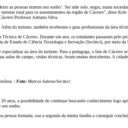
deixe as pessoas tirarem seu sonho’. Ser mãe solo, negra, numa socieda
o turismo rural para os assentamentos da região de Cáceres”, disse Kel
Cáceres Professor Adriano Silva.
). Além do turismo, também receberam o grau profissionais da área técn
 Técnica de Cáceres. Durante um ano, os estudantes passaram pelo proce
ia de Estado de Ciência Tecnologia e Inovação (Seciteci), por meio da 
e especializar na área do turismo. Para a pedagoga, o fato de Cáceres 
as aulas de campo, visitas técnicas, foram muitas descobertas. A cidade
imônia. \
Foto:
Marcos Salesse/Seciteci
 de 20 anos, a possibilidade de continuar buscando conhecimento logo 
de um sonho.
uma pessoa formada, sou a segunda da minha família a conseguir conclui