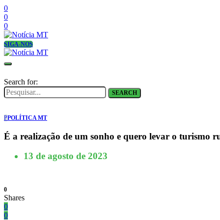
0
0
0
SIGA-NOS
Search for:
SEARCH
P
POLÍTICA MT
É a realização de um sonho e quero levar o turismo r
13 de agosto de 2023
0
Shares
0
0