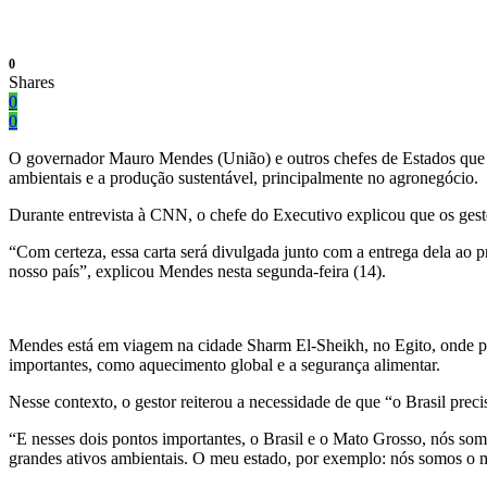
0
Shares
0
0
O governador Mauro Mendes (União) e outros chefes de Estados que in
ambientais e a produção sustentável, principalmente no agronegócio.
Durante entrevista à CNN, o chefe do Executivo explicou que os gesto
“Com certeza, essa carta será divulgada junto com a entrega dela ao 
nosso país”, explicou Mendes nesta segunda-feira (14).
Mendes está em viagem na cidade Sharm El-Sheikh, no Egito, onde p
importantes, como aquecimento global e a segurança alimentar.
Nesse contexto, o gestor reiterou a necessidade de que “o Brasil preci
“E nesses dois pontos importantes, o Brasil e o Mato Grosso, nós somo
grandes ativos ambientais. O meu estado, por exemplo: nós somos o ma