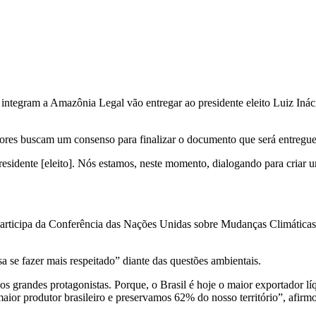
tegram a Amazônia Legal vão entregar ao presidente eleito Luiz Inácio
res buscam um consenso para finalizar o documento que será entregue ao
presidente [eleito]. Nós estamos, neste momento, dialogando para criar
articipa da Conferência das Nações Unidas sobre Mudanças Climáticas
sa se fazer mais respeitado” diante das questões ambientais.
s grandes protagonistas. Porque, o Brasil é hoje o maior exportador líq
ior produtor brasileiro e preservamos 62% do nosso território”, afirm