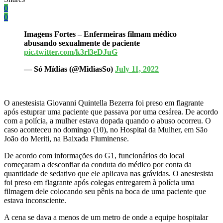
0
0
Imagens Fortes – Enfermeiras filmam médico
abusando sexualmente de paciente
pic.twitter.com/k3rl3eDJuG
— Só Mídias (@MidiasSo)
July 11, 2022
O anestesista Giovanni Quintella Bezerra foi preso em flagrante
após estuprar uma paciente que passava por uma cesárea. De acordo
com a polícia, a mulher estava dopada quando o abuso ocorreu. O
caso aconteceu no domingo (10), no Hospital da Mulher, em São
João do Meriti, na Baixada Fluminense.
De acordo com informações do G1, funcionários do local
começaram a desconfiar da conduta do médico por conta da
quantidade de sedativo que ele aplicava nas grávidas. O anestesista
foi preso em flagrante após colegas entregarem à polícia uma
filmagem dele colocando seu pênis na boca de uma paciente que
estava inconsciente.
A cena se dava a menos de um metro de onde a equipe hospitalar