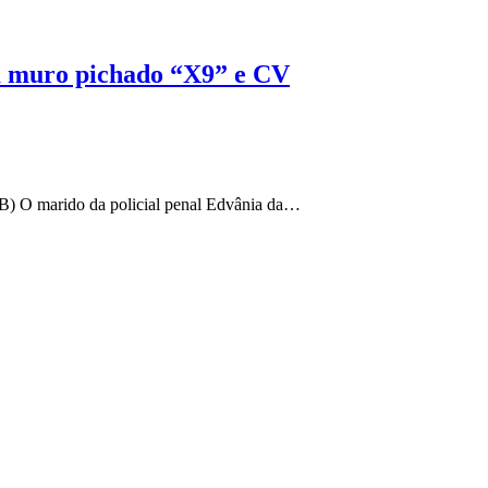
om muro pichado “X9” e CV
(PB) O marido da policial penal Edvânia da…