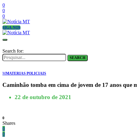
0
0
0
SIGA-NOS
Search for:
SEARCH
M
MATERIAS POLICIAIS
Caminhão tomba em cima de jovem de 17 anos que 
22 de outubro de 2021
0
Shares
0
0