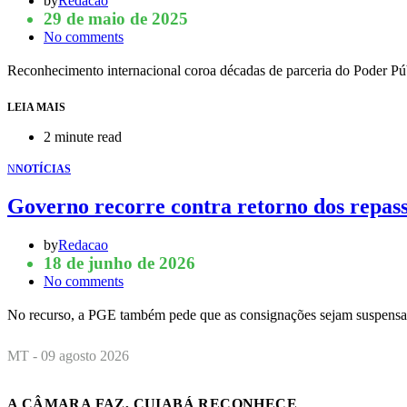
by
Redacao
29 de maio de 2025
No comments
Reconhecimento internacional coroa décadas de parceria do Poder Púb
LEIA MAIS
2 minute read
N
NOTÍCIAS
Governo recorre contra retorno dos repass
by
Redacao
18 de junho de 2026
No comments
No recurso, a PGE também pede que as consignações sejam suspens
MT - 09 agosto 2026
A CÂMARA FAZ, CUIABÁ RECONHECE