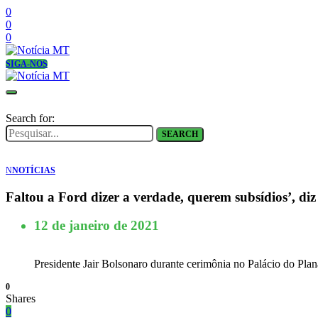
0
0
0
SIGA-NOS
Search for:
SEARCH
N
NOTÍCIAS
Faltou a Ford dizer a verdade, querem subsídios’, di
12 de janeiro de 2021
Presidente Jair Bolsonaro durante cerimônia no Palácio do 
0
Shares
0