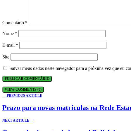
Comentário
*
Nome
*
E-mail
*
Site
Salvar meus dados neste navegador para a próxima vez que eu co
VIEW COMMENTS (0)
— PREVIOUS ARTICLE
Prazo para novas matriculas na Rede Esta
NEXT ARTICLE —