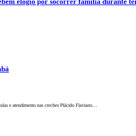
ebem elogio por socorrer família durante t
abá
 aulas e atendimento nas creches Plácido Flaviano…