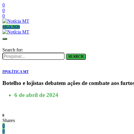
0
0
0
SIGA-NOS
Search for:
SEARCH
P
POLÍTICA MT
Botelho e lojistas debatem ações de combate aos furtos
6 de abril de 2024
0
Shares
0
0