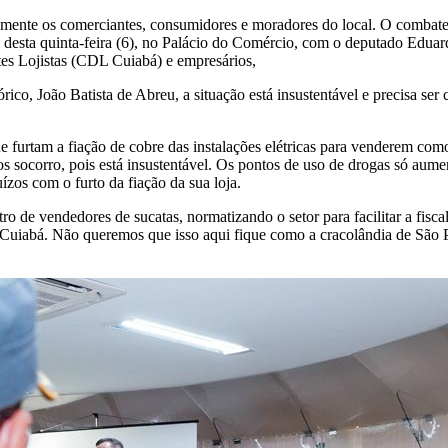
mente os comerciantes, consumidores e moradores do local. O combate ao
o desta quinta-feira (6), no Palácio do Comércio, com o deputado Edua
es Lojistas (CDL Cuiabá) e empresários,
ico, João Batista de Abreu, a situação está insustentável e precisa s
ue furtam a fiação de cobre das instalações elétricas para venderem co
os socorro, pois está insustentável. Os pontos de uso de drogas só au
zos com o furto da fiação da sua loja.
tro de vendedores de sucatas, normatizando o setor para facilitar a fis
de Cuiabá. Não queremos que isso aqui fique como a cracolândia de São P