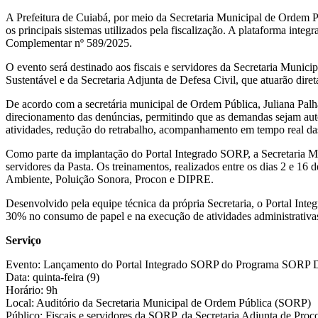
A Prefeitura de Cuiabá, por meio da Secretaria Municipal de Ordem Púb
os principais sistemas utilizados pela fiscalização. A plataforma int
Complementar nº 589/2025.
O evento será destinado aos fiscais e servidores da Secretaria Muni
Sustentável e da Secretaria Adjunta de Defesa Civil, que atuarão dire
De acordo com a secretária municipal de Ordem Pública, Juliana Palhare
direcionamento das denúncias, permitindo que as demandas sejam auto
atividades, redução do retrabalho, acompanhamento em tempo real das a
Como parte da implantação do Portal Integrado SORP, a Secretaria Mu
servidores da Pasta. Os treinamentos, realizados entre os dias 2 e 16
Ambiente, Poluição Sonora, Procon e DIPRE.
Desenvolvido pela equipe técnica da própria Secretaria, o Portal In
30% no consumo de papel e na execução de atividades administrativa
Serviço
Evento: Lançamento do Portal Integrado SORP do Programa SORP D
Data: quinta-feira (9)
Horário: 9h
Local: Auditório da Secretaria Municipal de Ordem Pública (SORP)
Público: Fiscais e servidores da SORP, da Secretaria Adjunta de Pr