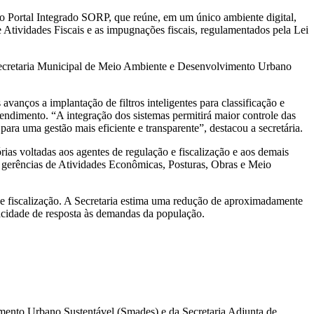
, o Portal Integrado SORP, que reúne, em um único ambiente digital,
e Atividades Fiscais e as impugnações fiscais, regulamentados pela Lei
a Secretaria Municipal de Meio Ambiente e Desenvolvimento Urbano
vanços a implantação de filtros inteligentes para classificação e
ndimento. “A integração dos sistemas permitirá maior controle das
ra uma gestão mais eficiente e transparente”, destacou a secretária.
as voltadas aos agentes de regulação e fiscalização e aos demais
as gerências de Atividades Econômicas, Posturas, Obras e Meio
de fiscalização. A Secretaria estima uma redução de aproximadamente
acidade de resposta às demandas da população.
imento Urbano Sustentável (Smades) e da Secretaria Adjunta de