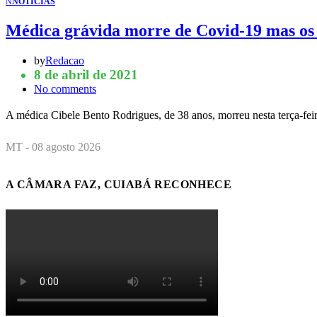
N
NOTÍCIAS
Médica grávida morre de Covid-19 mas os
by
Redacao
8 de abril de 2021
No comments
A médica Cibele Bento Rodrigues, de 38 anos, morreu nesta terça-fe
MT - 08 agosto 2026
A CÂMARA FAZ, CUIABÁ RECONHECE