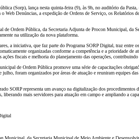
lica (Sorp), lança nesta quinta-feira (9), às 9h, no auditório da Pasta
egra o Web Denúncias, a expedição de Ordens de Serviço, os Relatórios d
cipal de Ordem Pública, da Secretaria Adjunta de Procon Municipal, d
tamente na utilização da nova plataforma.
s, a iniciativa, que faz parte do Programa SORP Digital, traz entre os a
maticamente organizadas conforme a competência e a prioridade de ate
ções fiscais e melhoria do planejamento das operações, contribuindo pa
nicipal de Ordem Pública promove uma série de capacitações obrigatóri
 de julho, foram organizados por áreas de atuação e reuniram equipes d
tegrado SORP representa um avanço na digitalização dos procedimentos 
s, liberando mais servidores para atuação em campo e ampliando a cap
igital
ocon Municipal, da Secretaria Municipal de Meio Ambiente e Desenvolv