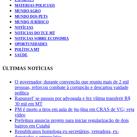
MATERIAS POLICIAIS
MUNDO AGRO
MUNDO DOS PETS
MUNDO JURÍDICO
NOTÍCIAS
NOTICIAS DO TCE MT
NOTICIAS SOBRE ECONOMIA
OPORTUNIDADES
POLÍTICA MT
SAÚDE
ÚLTIMAS NOTÍCIAS
O governador, durante convenção que reuniu mais de 2 mil
pessoas, reforçou combate à corrupção e descartou vaidade
política
Rapunzel’ se passou por advogada e fez vítima transferir R$
30 mil em MT
PM é morto a tiros em aula de jiu-jítsu em CRAS de VG; veja
vídeo
Prefeitura anuncia projeto para iniciar regularização de dois
bairros em Cuiabá
Republicanos homologa ex-secretários, vereadora, ex-
deputados e empresários