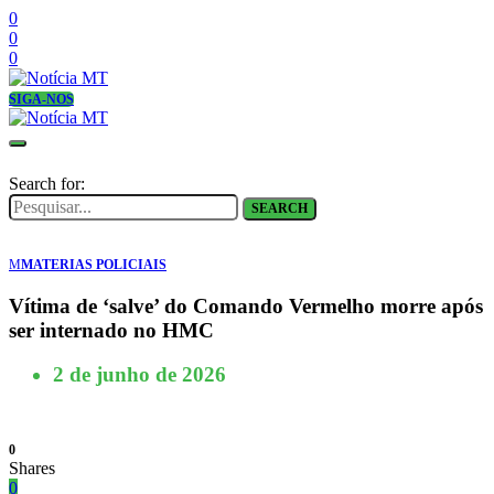
0
0
0
SIGA-NOS
Search for:
SEARCH
M
MATERIAS POLICIAIS
Vítima de ‘salve’ do Comando Vermelho morre após
ser internado no HMC
2 de junho de 2026
0
Shares
0