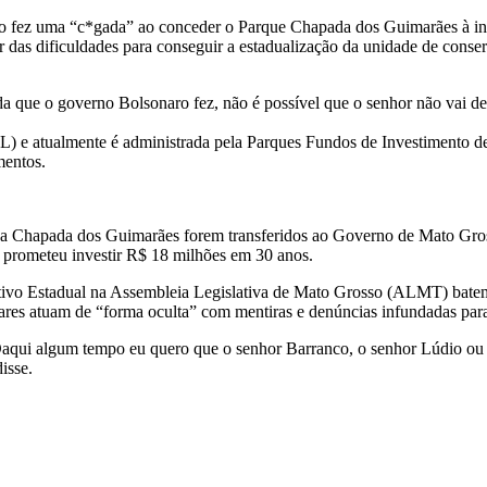
ez uma “c*gada” ao conceder o Parque Chapada dos Guimarães à inici
r das dificuldades para conseguir a estadualização da unidade de conse
da que o governo Bolsonaro fez, não é possível que o senhor não vai d
PL) e atualmente é administrada pela Parques Fundos de Investimento de
mentos.
da Chapada dos Guimarães forem transferidos ao Governo de Mato Gros
e prometeu investir R$ 18 milhões em 30 anos.
ivo Estadual na Assembleia Legislativa de Mato Grosso (ALMT) batem na
ares atuam de “forma oculta” com mentiras e denúncias infundadas para
qui algum tempo eu quero que o senhor Barranco, o senhor Lúdio ou qu
isse.