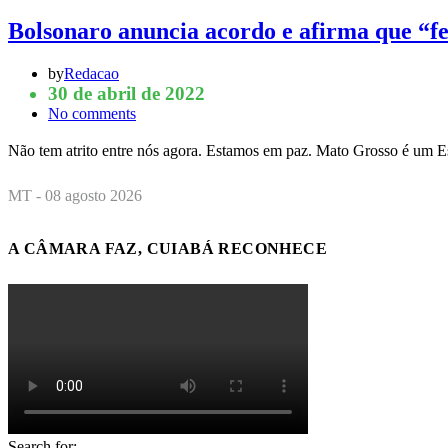
Bolsonaro anuncia acordo e afirma que 
by
Redacao
30 de abril de 2022
No comments
Não tem atrito entre nós agora. Estamos em paz. Mato Grosso é um E
MT - 08 agosto 2026
A CÂMARA FAZ, CUIABÁ RECONHECE
Search for: