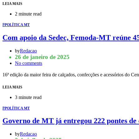
LEIA MAIS
2 minute read
P
POLÍTICA MT
Com apoio da Sedec, Femoda-MT reúne 450
by
Redacao
26 de janeiro de 2025
No comments
16ª edição da maior feira de calçados, confecções e acessórios do 
LEIA MAIS
3 minute read
P
POLÍTICA MT
Governo de MT já entregou 222 pontes de c
by
Redacao