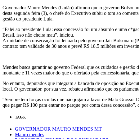
Governador Mauro Mendes (União) afirmou que o governo Bolsonaro f
desta segunda-feira (3), o chefe do Executivo subiu o tom ao comenta
gestão do presidente Lula.
“Falei ao presidente Lula: essa concessão foi um absurdo e uma c*ga
Brasil, isso não cheira mau”, iniciou.
A unidade de conservação foi leiloada pelo governo Jair Bolsonaro (
contrato tem validade de 30 anos e prevê R$ 18,5 milhões em investi
Mendes busca garantir ao governo Federal que os cuidados e gestão 
montante é 11 vezes maior do que o ofertado pela concessionária, qu
No entanto, deputados que integram a bancada de oposição ao Execut
local. O governador, por sua vez, rebateu afirmando que os parlament
“Sempre tem forças ocultas que não jogam a favor de Mato Grosso. Da
que pagar R$ 100 para entrar no parque por conta dessa concessão”, d
TAGS:
GOVERNADOR MAURO MENDES MT
Mauro mendes