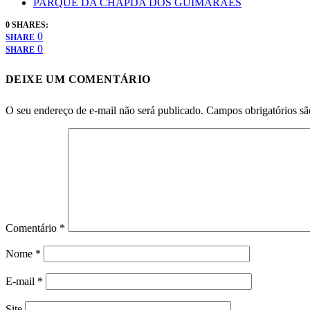
PARQUE DA CHAPDA DOS GUIMARAES
0 SHARES:
0
SHARE
0
SHARE
DEIXE UM COMENTÁRIO
O seu endereço de e-mail não será publicado.
Campos obrigatórios s
Comentário
*
Nome
*
E-mail
*
Site