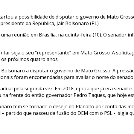
artou a possibilidade de disputar o governo de Mato Grosso
presidente da República, Jair Bolsonaro (PL).
 uma reunião em Brasília, na quinta-feira (10). O senador i
mentar seja o seu “representante” em Mato Grosso. A solicit
a os próximos quatro anos.
r Bolsonaro a disputar o governo de Mato Grosso. A pressã
acionais foram encomendadas para avaliar o nome do senado
adual pela segunda vez. Em 2018, época que já era senador,
 na frente do então governador Pedro Taques, que hoje est
aro têm se tornado o desejo do Planalto por conta das movi
l – partido que nasceu da fusão do DEM com o PSL -, sigla