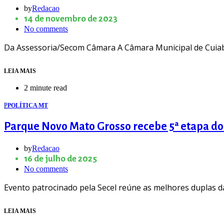
by
Redacao
14 de novembro de 2023
No comments
Da Assessoria/Secom Câmara A Câmara Municipal de Cuiabá 
LEIA MAIS
2 minute read
P
POLÍTICA MT
Parque Novo Mato Grosso recebe 5ª etapa do C
by
Redacao
16 de julho de 2025
No comments
Evento patrocinado pela Secel reúne as melhores duplas 
LEIA MAIS